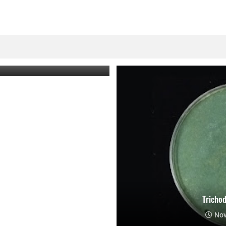
nus Comatus)
, 2023
Tricho
Nov